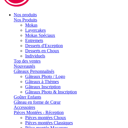
Nos produits
Nos Produits
Mokas
Layercakes
Mokas Spéciaux
Entremets
Desserts d'Exception
Desserts en Choux
Individuels
Top des ventes
Nouveautés
Gâteaux Personnalisés
Gâteaux Photo / Logo
Gâteaux à Thèmes
Gâteaux Inscription
Gâteaux Photo & Inscription
Goûter Enfants
Gâteau en forme de Cœur
Accessoires
Pièces Montées - Réception
Pièces montées Choux
Pièces montées Classiques
Pièce montée Macarons